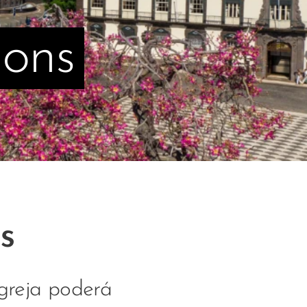
ions
s
greja poderá