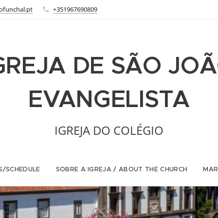
ofunchal.pt
+351967690809
GREJA DE SÃO JO
EVANGELISTA
IGREJA DO COLÉGIO
S/SCHEDULE
SOBRE A IGREJA / ABOUT THE CHURCH
MAR