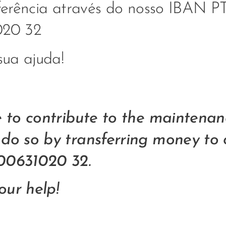
sferência através do nosso IBAN 
020 32
sua ajuda!
e to contribute to the maintenan
 do so by transferring money t
0631020 32.
our help!