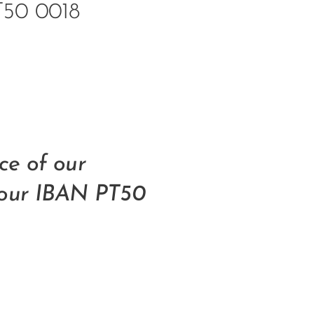
PT50 0018
ce of our
o our IBAN PT50