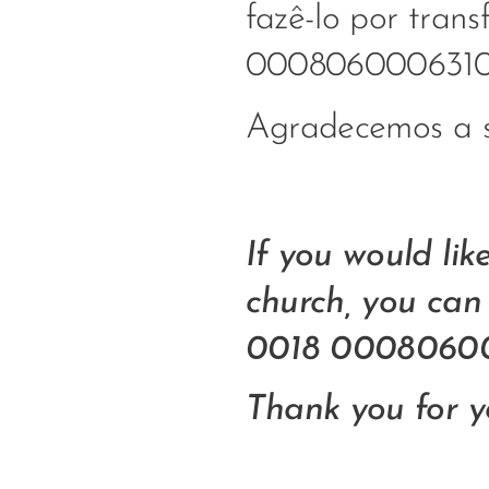
fazê-lo por tran
000806000631
Agradecemos a 
If you would lik
church, you can
0018 00080600
Thank you for y